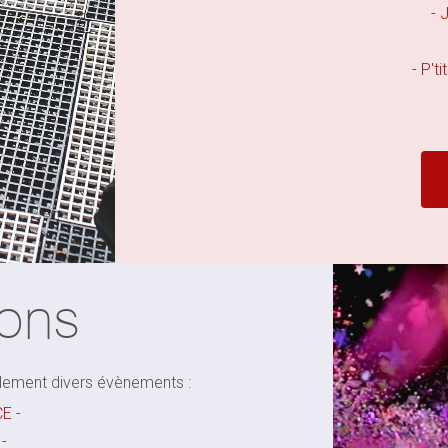
- 
- P't
ions
ement divers évènements :
CE -
 -