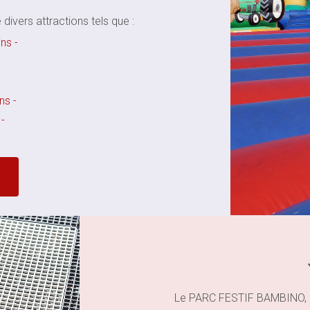
vers attractions tels que :
ns -
ns -
 -
Le PARC FESTIF BAMBINO, c'e