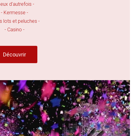
Jeux d'autrefois -
- Kermesse -
its lots et peluches -
- Casino -
Découvrir